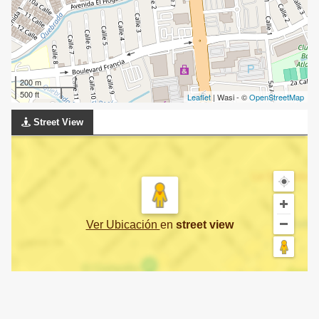
200 m
500 ft
Leaflet
| Wasi - ©
OpenStreetMap
Street View
Ver Ubicación
en
street view