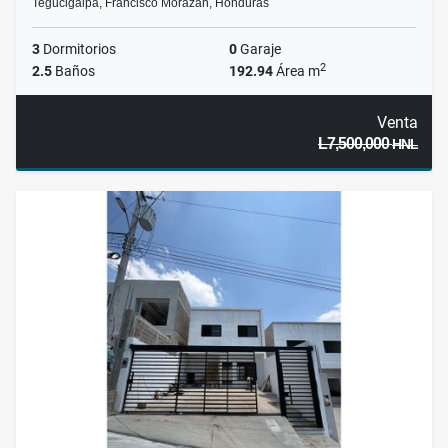
Tegucigalpa, Francisco Morazán, Honduras
3
Dormitorios
0
Garaje
2
2.5
Baños
192.94
Área m
Venta
L7,500,000
HNL