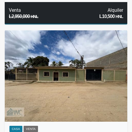
Venta
Alquiler
L2,950,000
L10,500
HNL
HNL
CASA
VENTA