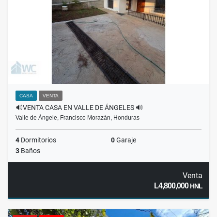
CASA
VENTA
🔊VENTA CASA EN VALLE DE ÁNGELES 🔊
Valle de Ángele, Francisco Morazán, Honduras
4
Dormitorios
0
Garaje
3
Baños
Venta
L4,800,000
HNL