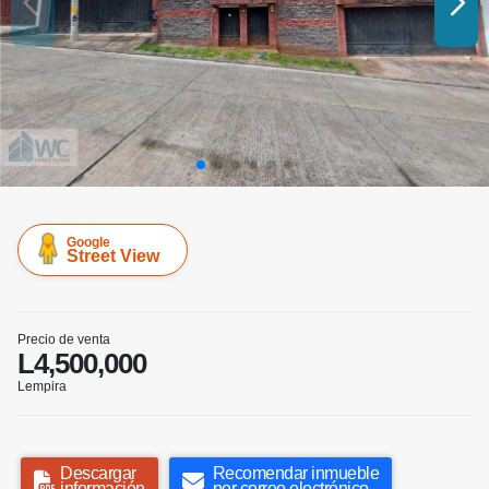
Google
Street View
Precio de venta
L4,500,000
Lempira
Descargar
Recomendar inmueble
información
por correo electrónico