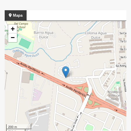
Mapa
+
−
200 m