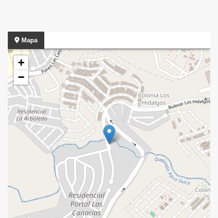
Mapa
+
−