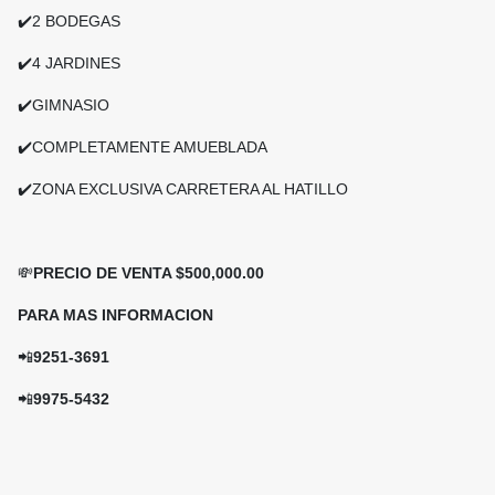
✔️2 BODEGAS
✔️4 JARDINES
✔️GIMNASIO
✔️COMPLETAMENTE AMUEBLADA
✔️ZONA EXCLUSIVA CARRETERA AL HATILLO
💸
PRECIO DE VENTA $500,000.00
PARA MAS INFORMACION
📲
9251-3691
📲
9975-5432