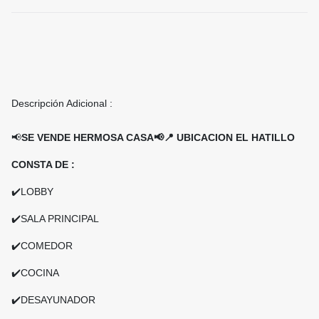
Descripción Adicional :
📢
SE VENDE HERMOSA CASA📢📍 UBICACION EL HATILLO
CONSTA DE :
✔️LOBBY
✔️SALA PRINCIPAL
✔️COMEDOR
✔️COCINA
✔️DESAYUNADOR