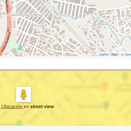
Leaflet
| Wasi - ©
Ope
r Ubicación
en
street view