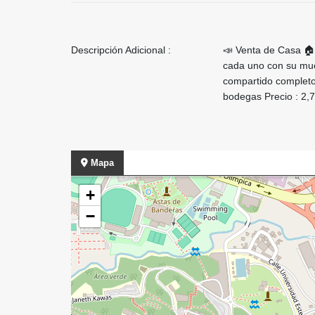
Descripción Adicional :
📣 Venta de Casa 🏠
cada uno con su mue
compartido completo 
bodegas Precio : 2,
Mapa
+
−