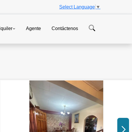
Select Language
▼
lquiler
Agente
Contáctenos