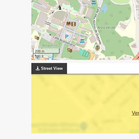
200 m
500 ft
Street View
Ve