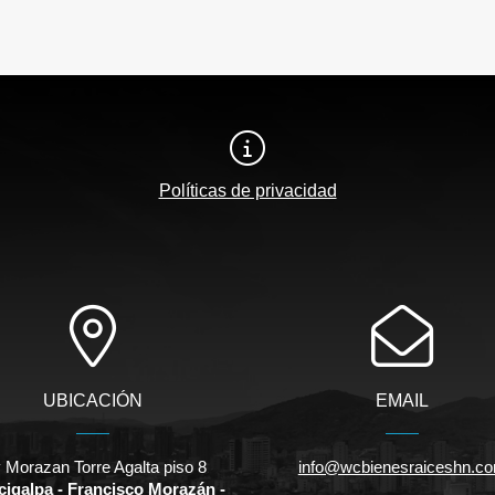
Políticas de privacidad
UBICACIÓN
EMAIL
v Morazan Torre Agalta piso 8
info@wcbienesraiceshn.c
cigalpa - Francisco Morazán -