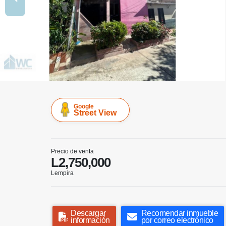
Google
Street View
Precio de venta
L2,750,000
Lempira
Descargar
Recomendar inmueble
información
por correo electrónico