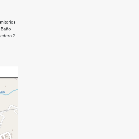
mitorios
s Baño
dedero 2