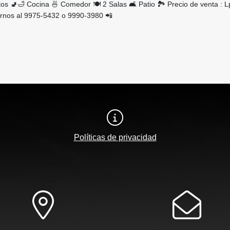
os 🚽🛁 Cocina 🍜 Comedor 🍽 2 Salas 🛋 Patio 🏞 Precio de venta : Lp
rnos al 9975-5432 o 9990-3980 📲
Políticas de privacidad