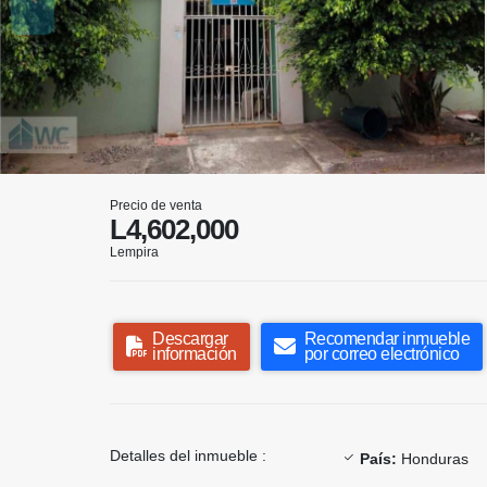
Precio de venta
L4,602,000
Lempira
Descargar
Recomendar inmueble
información
por correo electrónico
Detalles del inmueble :
País:
Honduras