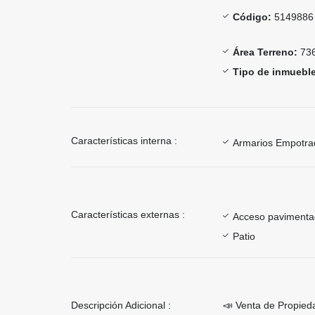
Código:
5149886
Área Terreno:
736
Tipo de inmueble
Características interna :
Armarios Empotra
Características externas :
Acceso paviment
Patio
Descripción Adicional :
📣 Venta de Propied