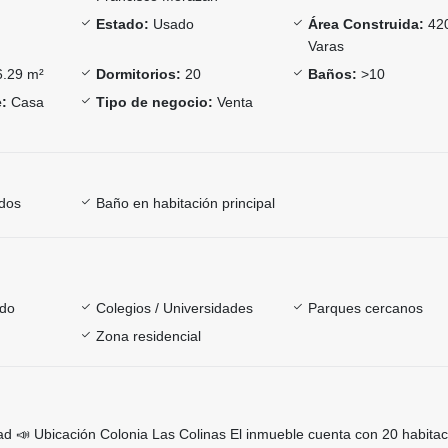
Estado:
Usado
Área Construida:
42
Varas
.29 m²
Dormitorios:
20
Baños:
>10
:
Casa
Tipo de negocio:
Venta
dos
Baño en habitación principal
ado
Colegios / Universidades
Parques cercanos
Zona residencial
ad 📣 Ubicación Colonia Las Colinas El inmueble cuenta con 20 habita