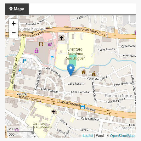
Mapa
+
−
200 m
500 ft
Leaflet
| Wasi - ©
OpenStreetMap