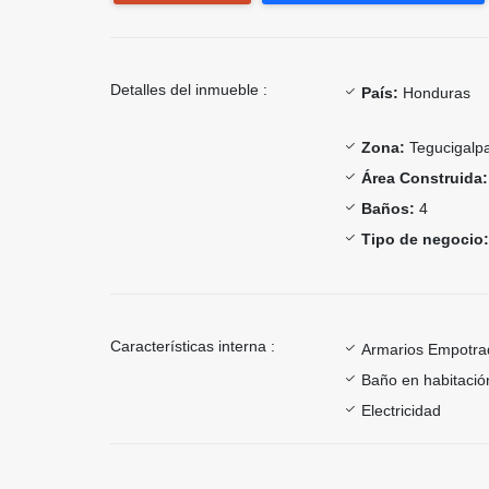
Detalles del inmueble :
País:
Honduras
Zona:
Tegucigalp
Área Construida:
Baños:
4
Tipo de negocio:
Características interna :
Armarios Empotra
Baño en habitación
Electricidad