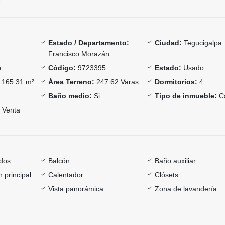
Estado / Departamento:
Ciudad:
Tegucigalpa
Francisco Morazán
a
Código:
9723395
Estado:
Usado
165.31 m²
Área Terreno:
247.62 Varas
Dormitorios:
4
Baño medio:
Si
Tipo de inmueble:
C
Venta
dos
Balcón
Baño auxiliar
 principal
Calentador
Clósets
Vista panorámica
Zona de lavandería