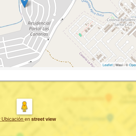
Leaflet
| Wasi - ©
Ope
r Ubicación
en
street view