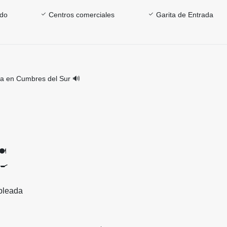
ado
Centros comerciales
Garita de Entrada
a en Cumbres del Sur 🔊
️
‍🍳
pleada