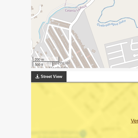
200 m
500 ft
Street View
Ve