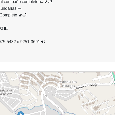
pal con baño completo 🛌🚽🛁
cundarias 🛌
Completo 🚽🛁
00 💵
975-5432 o 9251-3691 📲