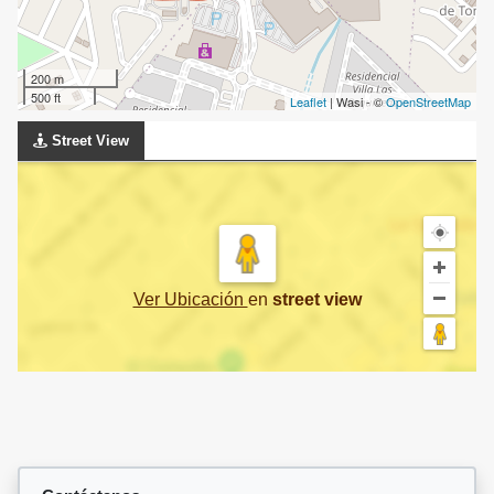
200 m
500 ft
Leaflet
| Wasi - ©
OpenStreetMap
Street View
Ver Ubicación
en
street view