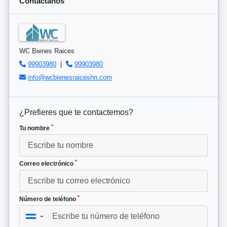
Contáctanos
WC Bienes Raices
99903980
|
99903980
info@wcbienesraiceshn.com
¿Prefieres que te contactemos?
*
Tu nombre
*
Correo electrónico
*
Número de teléfono
▼