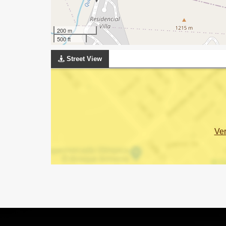
200 m
500 ft
Street View
Ve