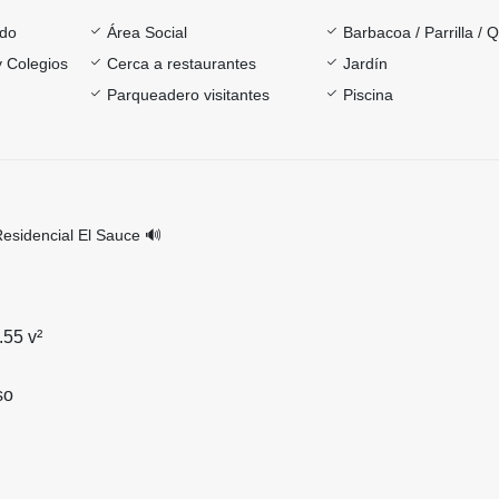
ado
Área Social
Barbacoa / Parrilla / 
y Colegios
Cerca a restaurantes
Jardín
Parqueadero visitantes
Piscina
esidencial El Sauce 🔊
.55 v²
so