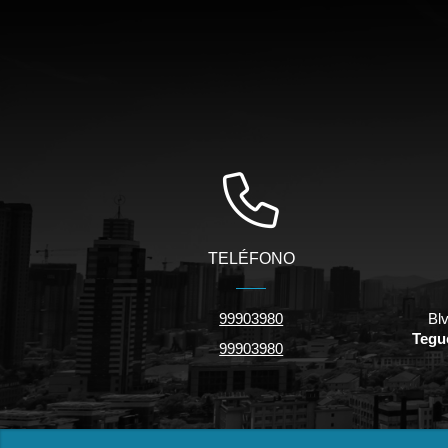
TELÉFONO
99903980
Bl
Tegu
99903980