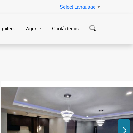
Select Language
▼
lquiler
Agente
Contáctenos