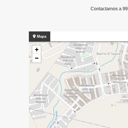
Contactarnos a 9
Mapa
+
−