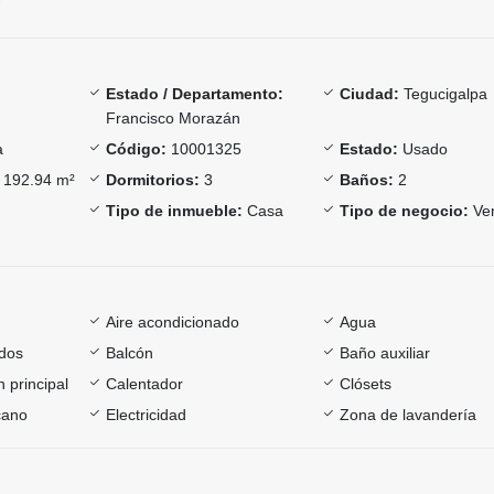
Estado / Departamento:
Ciudad:
Tegucigalpa
Francisco Morazán
a
Código:
10001325
Estado:
Usado
192.94 m²
Dormitorios:
3
Baños:
2
Tipo de inmueble:
Casa
Tipo de negocio:
Ve
Aire acondicionado
Agua
dos
Balcón
Baño auxiliar
 principal
Calentador
Clósets
cano
Electricidad
Zona de lavandería