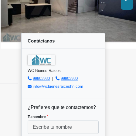
Contáctanos
WC Bienes Raices
99903980
|
99903980
info@wcbienesraiceshn.com
¿Prefieres que te contactemos?
*
Tu nombre