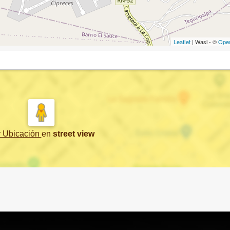
Leaflet
| Wasi - ©
Ope
r Ubicación
en
street view