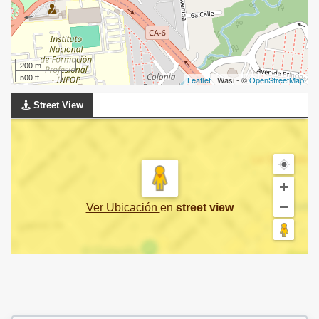
200 m
500 ft
Leaflet
| Wasi - ©
OpenStreetMap
Street View
Ver Ubicación
en
street view