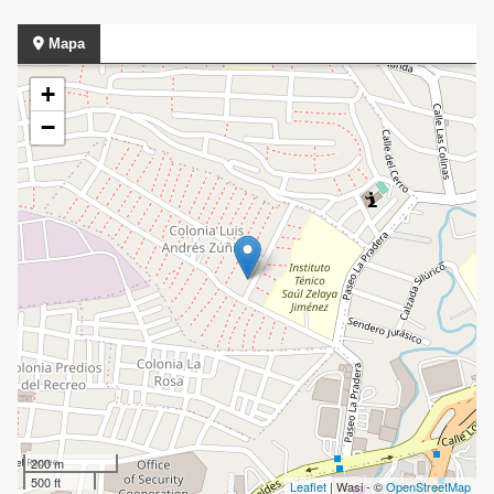
Mapa
+
−
200 m
500 ft
Leaflet
| Wasi - ©
OpenStreetMap