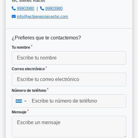
WC Bienes Raices
99903980
|
99903980
info@wcbienesraiceshn.com
¿Prefieres que te contactemos?
*
Tu nombre
*
Correo electrónico
*
Número de teléfono
▼
*
Mensaje