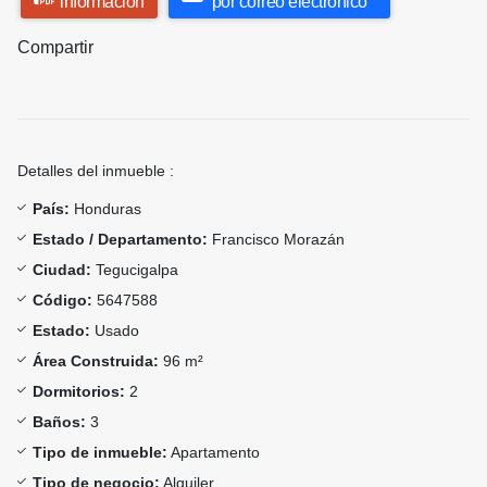
información
por correo electrónico
Compartir
Detalles del inmueble :
País:
Honduras
Estado / Departamento:
Francisco Morazán
Ciudad:
Tegucigalpa
Código:
5647588
Estado:
Usado
Área Construida:
96 m²
Dormitorios:
2
Baños:
3
Tipo de inmueble:
Apartamento
Tipo de negocio:
Alquiler