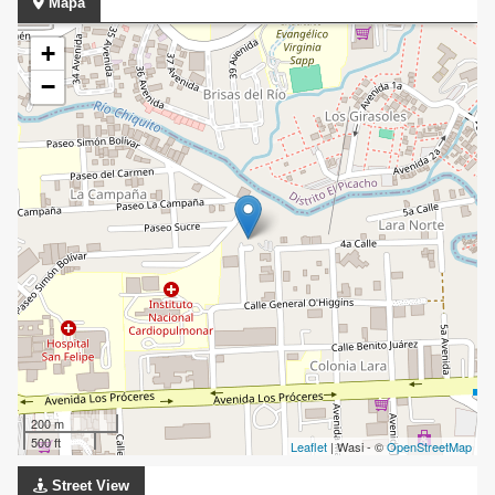
Mapa
+
−
200 m
500 ft
Leaflet
| Wasi - ©
OpenStreetMap
Street View